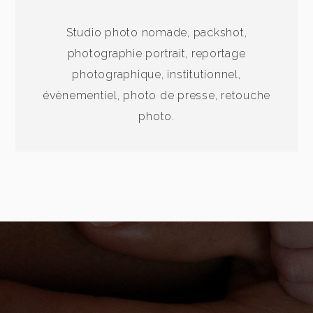
Studio photo nomade, packshot,
photographie portrait, reportage
photographique, institutionnel,
évènementiel, photo de presse, retouche
photo.