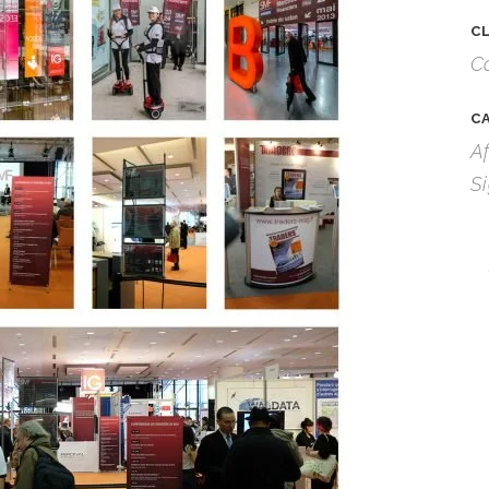
C
C
C
Af
S