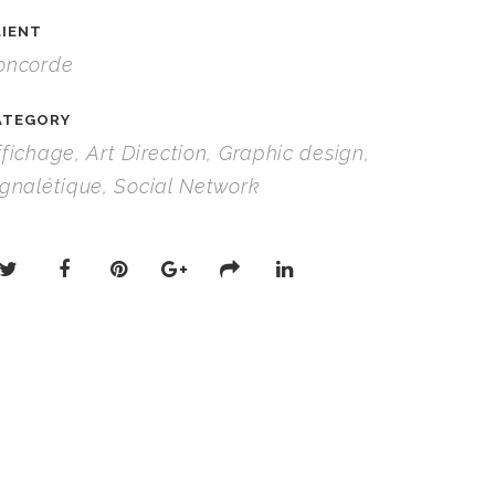
LIENT
oncorde
ATEGORY
fichage, Art Direction, Graphic design,
ignalétique, Social Network