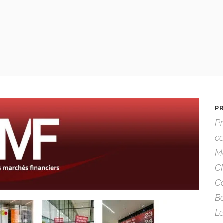
P
P
c
M
CN
C
B
Le