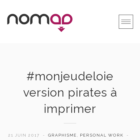
Skip
to
content
#monjeudeloie
version pirates à
imprimer
21 JUIN 2017
GRAPHISME
,
PERSONAL WORK