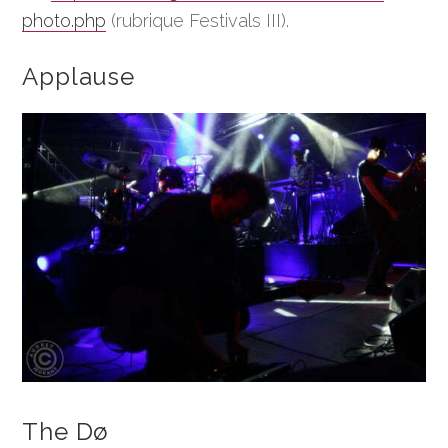
photo.php
(rubrique Festivals III).
Applause
The Dø