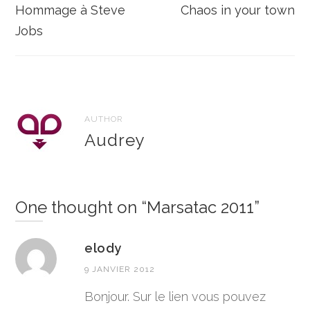
de
Hommage à Steve
Chaos in your town
l’article
Jobs
AUTHOR
Audrey
One thought on “
Marsatac 2011
”
elody
9 JANVIER 2012
Bonjour. Sur le lien vous pouvez