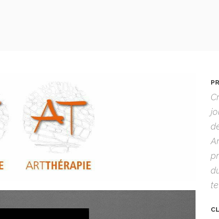
P
Cr
jo
dé
Ar
pr
d
te
C