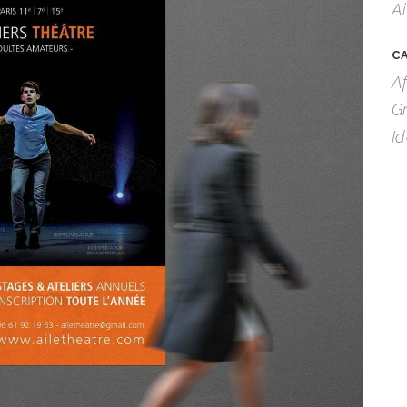
A
C
A
G
I