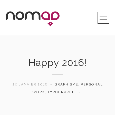
Skip
to
content
Happy 2016!
20 JANVIER 2016
GRAPHISME
,
PERSONAL
WORK
,
TYPOGRAPHIE