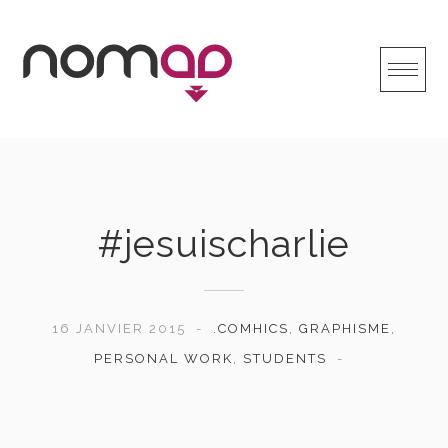
Skip
to
content
#jesuischarlie
16 JANVIER 2015
.COMHICS
,
GRAPHISME
,
PERSONAL WORK
,
STUDENTS