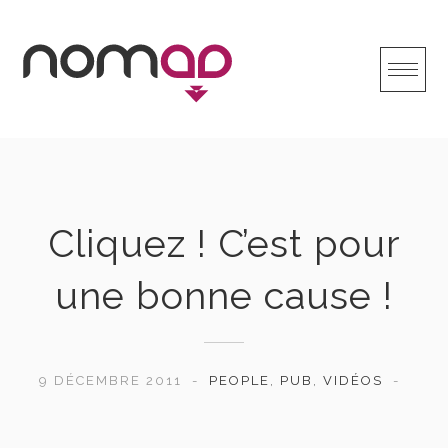
Skip
to
content
Cliquez ! C’est pour
une bonne cause !
9 DÉCEMBRE 2011
PEOPLE
,
PUB
,
VIDÉOS