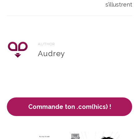
l’article
s’illustrent
AUTHOR
Audrey
Commande ton .com(hics) !