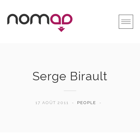
Skip
to
content
Serge Birault
17 AOÛT 2011
PEOPLE