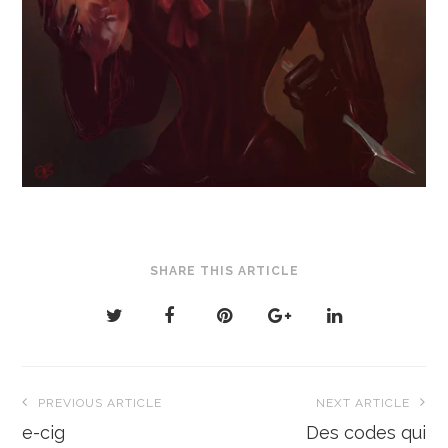
SHARE THIS ARTICLE
Navigation
PREVIOUS ARTICLE
NEXT ARTICLE
de
e-cig
Des codes qui