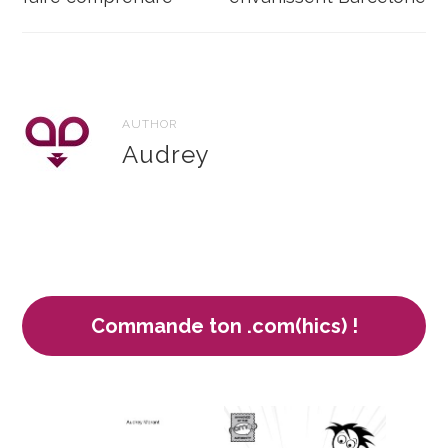
l’article
AUTHOR
Audrey
Commande ton .com(hics) !