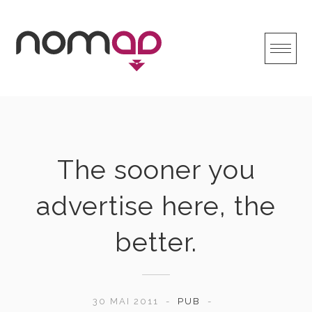
Skip
to
content
The sooner you
advertise here, the
better.
30 MAI 2011
PUB