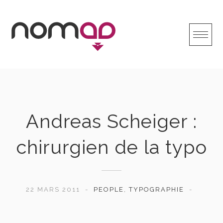
Skip
to
content
Andreas Scheiger :
chirurgien de la typo
22 MARS 2011
PEOPLE
,
TYPOGRAPHIE