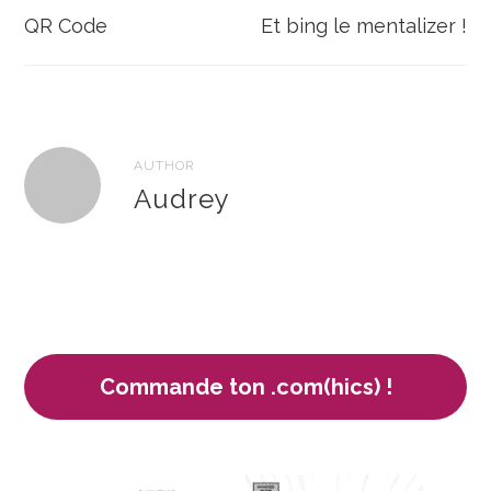
de
QR Code
Et bing le mentalizer !
l’article
AUTHOR
Audrey
Commande ton .com(hics) !